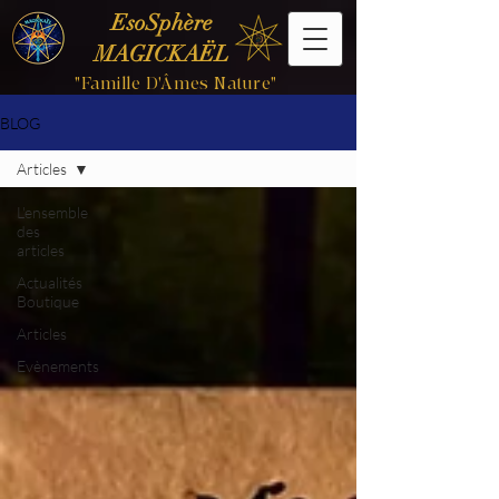
EsoSphère
MAGICKAËL
"Famille D'Âmes Nature"
BLOG
Articles
L'ensemble
des
articles
Actualités
Boutique
Articles
Evènements