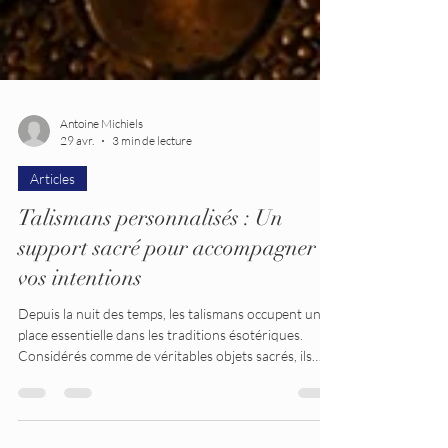
Antoine Michiels
29 avr.
3 min de lecture
Articles
Talismans personnalisés : Un
support sacré pour accompagner
vos intentions
Depuis la nuit des temps, les talismans occupent une
place essentielle dans les traditions ésotériques.
Considérés comme de véritables objets sacrés, ils
sont conçus pour canaliser une intention, renforcer
une énergie et accompagner celui ou celle qui les