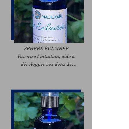
Favorise la remise de dettes

karmiques. Libère de 
l’emprise

occulte des entités.
SPHERE ECLAIREE

Favorise l’intuition, aide à

développer vos dons de

voyance, médiumnité et

autres pouvoirs psychiques.

Idéal pour la lecture de

tirage de cartes ou exercices

divinatoires.