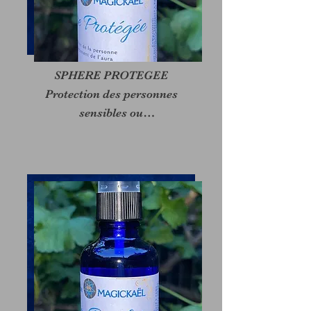
SPHERE PROTEGEE

Protection des personnes

sensibles ou

temporairement fragilisées

contre les personnes

néfastes, emprises, ou

entités. Renforce le champ

aurique. Idéal pour les

thérapeutes.