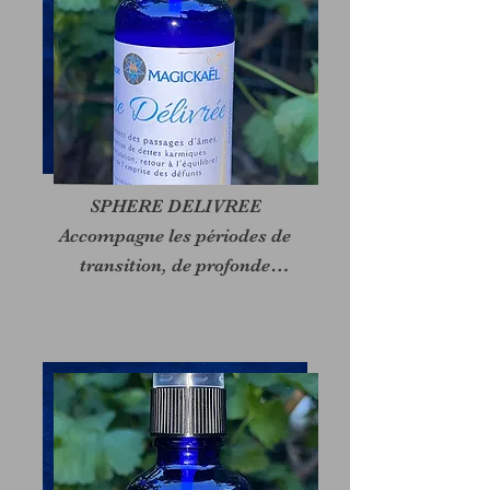
SPHERE DELIVREE

Accompagne les périodes de

transition, de profonde

transformation et/ou de 
deuil.

Si cela est juste, aide le 
passage

des mourants ou les défunts 
à

se détacher de la matière.
