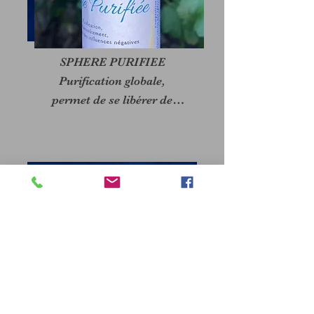
SPHERE PURIFIEE

Purification globale,

permet de se libérer de

charges, ou influences

négatives extérieures,

aide au

désenvoutement.