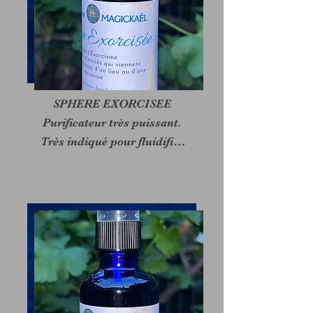
SPHERE EXORCISEE

Purificateur très puissant.

Très indiqué pour fluidifier

les énergies liées aux 
envoutements et lors de 
rituels

d’exorcisme.