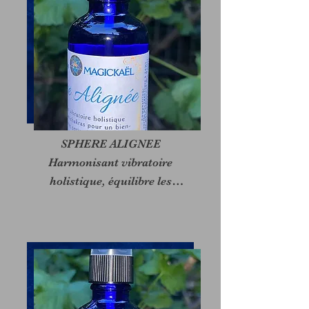
SPHERE ALIGNEE

Harmonisant vibratoire

holistique, équilibre les

7 chakras principaux en

créant alignement et

ancrage pour un bien

être optimal.