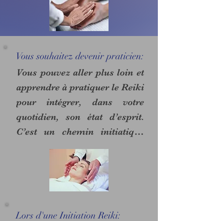
Vous souhaitez devenir praticien:
Vous pouvez aller plus loin et 
apprendre à pratiquer le Reiki 
pour intégrer, dans votre 
quotidien, son état d’esprit. 
C’est un chemin initiatique 
qui se déroule en 4 paliers 
correspondant à des degrés 
d’initiation*. Il n’est pas 
nécessaire d’être initié à ces 4 
niveaux, vous pouvez très 
Lors d'une Initiation Reiki:
bien recevoir les 