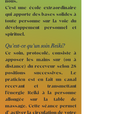
nous.
C’est une école extraordinaire
qui apporte des bases solides à
toute personne sur la voie du
développement personnel et
spirituel.
Qu'est-ce qu'un soin Reiki?
Ce soin, protocolé, consiste à
apposer les mains sur (ou à
distance) du receveur selon 28
positions successives. Le
praticien est en fait un canal
recevant et transmettant
l’énergie Reiki à la personne
allongée sur la table de
massage. Cette séance permet
d’ activer la circulation de votre