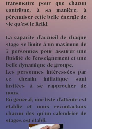
transmettre pour que chacun
contribue, à sa manière, à
pérenniser cette belle énergie de
vie qu’est le Reiki.
La capacité d’accueil de chaque
stage se limite à un maximum de
5 personnes pour assurer une
fluidité de l’enseignement et une
belle dynamique de groupe.
Les personnes intéressées par
ce chemin initiatique sont
invitées à se rapprocher de
nous.
En général, une liste d’attente est
établie et nous recontactons
chacun dès qu’un calendrier de
stages est établi.