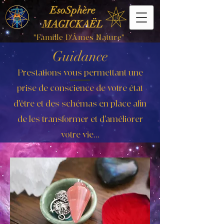
EsoSphère
MAGICKAËL
"Famille D'Âmes Nature"
Guidance
Prestations vous permettant une
prise de conscience de votre état
d'être et des schémas en place afin
de les transformer et d'améliorer
votre vie...