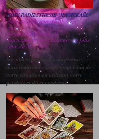
SOIN RADIESTHESIE "MAGICKAËL"
Séance seule (env.1h30) - 75€
ou
Séance Renforcée ( 2
harmonisations à distance en plus)
(env.2h30) - 105€
Sur place ou par visioconférence, 
nous réalisons ensemble un bilan de 
votre situation en utilisant notre 
pendule et divers cadrans 
radiesthésiques, pour déterminer 
votre configuration vibratoire 
personnelle et environnementale 
(émotionnelle, mentale, occulte, 
relationnelle, lieu de vie…)

Nous ouvrons le dialogue et vous 